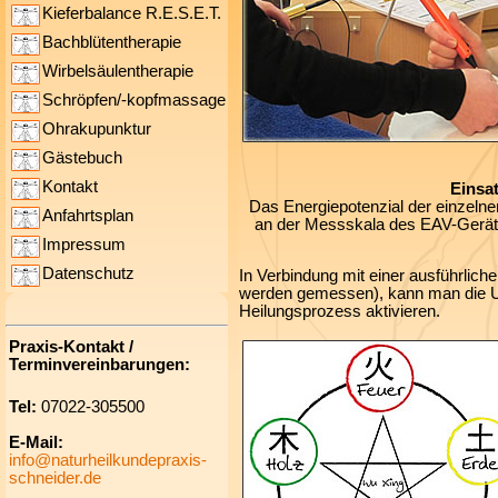
Kieferbalance R.E.S.E.T.
Bachblütentherapie
Wirbelsäulentherapie
Schröpfen/-kopfmassage
Ohrakupunktur
Gästebuch
Kontakt
Einsat
Das Energiepotenzial der einzel
Anfahrtsplan
an der Messskala des EAV-Gerätes
Impressum
Datenschutz
In Verbindung mit einer ausführli
werden gemessen), kann man die 
Heilungsprozess aktivieren.
Praxis-Kontakt /
Terminvereinbarungen:
Tel:
07022-305500
E-Mail:
info@naturheilkundepraxis-
schneider.de