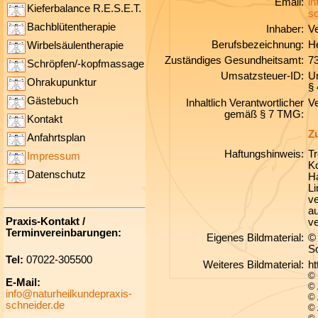
Email:
in
Kieferbalance R.E.S.E.T.
sc
Bachblütentherapie
Inhaber:
V
Berufsbezeichnung:
He
Wirbelsäulentherapie
Zuständiges Gesundheitsamt:
7
Schröpfen/-kopfmassage
Umsatzsteuer-ID:
U
Ohrakupunktur
§ 
Gästebuch
Inhaltlich Verantwortlicher
V
gemäß
§ 7 TMG:
Kontakt
Z
Anfahrtsplan
Haftungshinweis:
Tr
Impressum
Ko
Datenschutz
Ha
Li
ve
au
Praxis-Kontakt /
ve
Terminvereinbarungen:
Eigenes Bildmaterial:
© 
S
Tel:
07022-305500
Weiteres Bildmaterial:
ht
© 
E-Mail:
© 
info@naturheilkundepraxis-
© 
schneider.de
© 