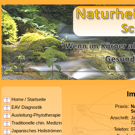
I
Home / Startseite
Praxis:
N
EAV Diagnostik
S
Ausleitung-Phytotherapie
Anschrift:
J
72
Traditionelle chin. Medizin
Telefon:
07
Japanisches Heilströmen